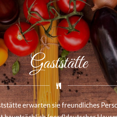
Partyservice
 private Party oder große Familien-, Bet
n oder Jubiläen – wir beliefern Sie mit 