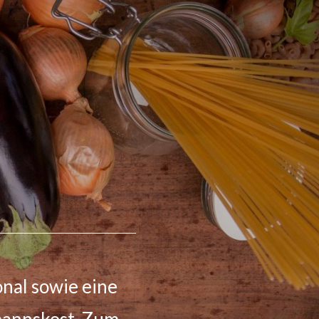
riebs- und
reichhaltigem