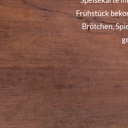
warmem und 
Geschirrverle